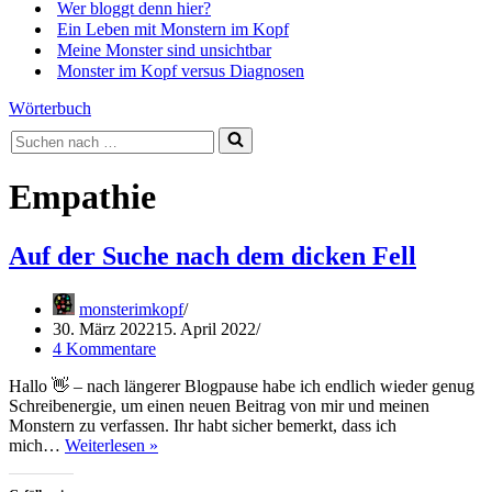
Wer bloggt denn hier?
Ein Leben mit Monstern im Kopf
Meine Monster sind unsichtbar
Monster im Kopf versus Diagnosen
Wörterbuch
Suchen
nach …
Empathie
Auf der Suche nach dem dicken Fell
monsterimkopf
30. März 2022
15. April 2022
4 Kommentare
Hallo 👋 – nach längerer Blogpause habe ich endlich wieder genug
Schreibenergie, um einen neuen Beitrag von mir und meinen
Monstern zu verfassen. Ihr habt sicher bemerkt, dass ich
Auf
mich…
Weiterlesen »
der
Suche