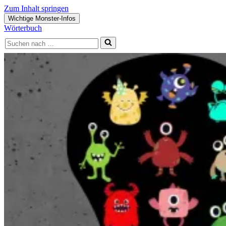
Zum Inhalt springen
Wichtige Monster-Infos
Navigations-
Wörterbuch
Menü
Suchen
nach …